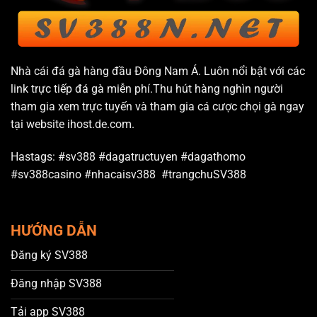
Nhà cái đá gà hàng đầu Đông Nam Á. Luôn nổi bật với các
link trực tiếp đá gà miễn phí.Thu hút hàng nghìn người
tham gia xem trực tuyến và tham gia cá cược chọi gà ngay
tại website ihost.de.com.
Hastags: #sv388 #dagatructuyen #dagathomo
#sv388casino #nhacaisv388 #trangchuSV388
HƯỚNG DẪN
Đăng ký SV388
Đăng nhập SV388
Tải app SV388