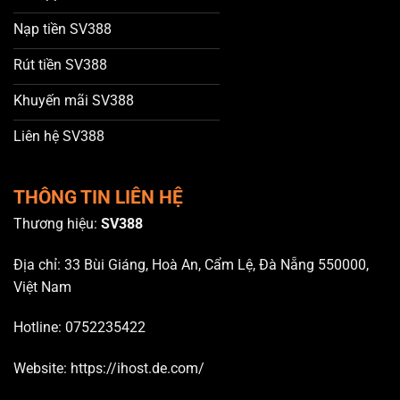
Nạp tiền SV388
Rút tiền SV388
Khuyến mãi SV388
Liên hệ SV388
THÔNG TIN LIÊN HỆ
Thương hiệu:
SV388
Địa chỉ: 33 Bùi Giáng, Hoà An, Cẩm Lệ, Đà Nẵng 550000,
Việt Nam
Hotline: 0752235422
Website:
https://ihost.de.com/