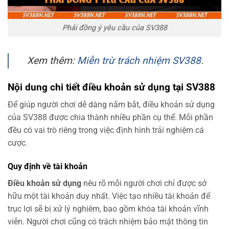
Phải đồng ý yêu cầu của SV388
Xem thêm:
Miễn trừ trách nhiệm SV388
.
Nội dung chi tiết điều khoản sử dụng tại SV388
Để giúp người chơi dễ dàng nắm bắt, điều khoản sử dụng
của SV388 được chia thành nhiều phần cụ thể. Mỗi phần
đều có vai trò riêng trong việc định hình trải nghiệm cá
cược.
Quy định về tài khoản
Điều khoản sử dụng
nêu rõ mỗi người chơi chỉ được sở
hữu một tài khoản duy nhất. Việc tạo nhiều tài khoản để
trục lợi sẽ bị xử lý nghiêm, bao gồm khóa tài khoản vĩnh
viễn. Người chơi cũng có trách nhiệm bảo mật thông tin