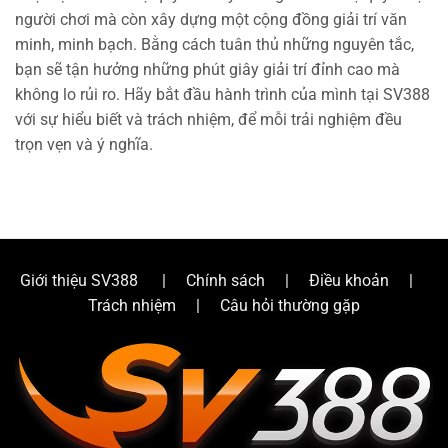
người chơi mà còn xây dựng một cộng đồng giải trí văn
minh, minh bạch. Bằng cách tuân thủ những nguyên tắc,
bạn sẽ tận hưởng những phút giây giải trí đỉnh cao mà
không lo rủi ro. Hãy bắt đầu hành trình của mình tại SV388
với sự hiểu biết và trách nhiệm, để mỗi trải nghiệm đều
trọn vẹn và ý nghĩa.
Giới thiệu SV388
|
Chính sách
|
Điều khoản
|
Trách nhiệm
|
Câu hỏi thường gặp